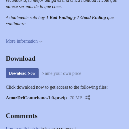
secundaria, tu mejor amiga es una chica llamada Nicole que
parece ser mas de lo que crees.
Actualmente solo hay
1 Bad Ending
y
1 Good Ending
que
continuara.
More information
Download
Name your own price
Download Now
Click download now to get access to the following files:
AmorDelConurbano-1.0-pc.zip
70 MB
Comments
Log in with itch.io
to leave a comment.