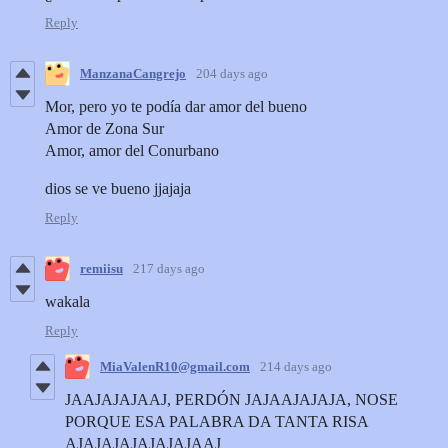
Reply
ManzanaCangrejo
204 days ago
Mor, pero yo te podía dar amor del bueno
Amor de Zona Sur
Amor, amor del Conurbano
dios se ve bueno jjajaja
Reply
remiisu
217 days ago
wakala
Reply
MiaValenR10@gmail.com
214 days ago
JAAJAJAJAAJ, PERDÓN JAJAAJAJAJA, NOSE
PORQUE ESA PALABRA DA TANTA RISA
AJAJAJAJAJAJAJAAJ