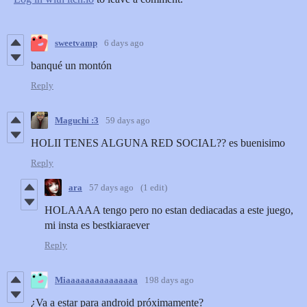
sweetvamp
6 days ago
banqué un montón
Reply
Maguchi :3
59 days ago
HOLII TENES ALGUNA RED SOCIAL?? es buenisimo
Reply
ara
57 days ago
(1 edit)
HOLAAAA tengo pero no estan dediacadas a este juego,
mi insta es bestkiaraever
Reply
Miaaaaaaaaaaaaaaa
198 days ago
¿Va a estar para android próximamente?